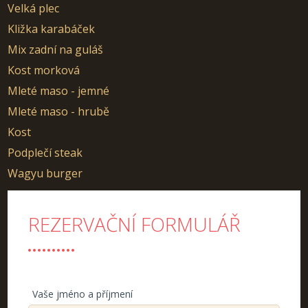
Velká plec
Kližka karabáček
Mix zadní na guláš
Kost morková
Mleté maso - jemné
Mleté maso - hrubě
Kost
Podplečí steak
Wagyu burger
REZERVAČNÍ FORMULÁŘ
Vaše jméno a příjmení