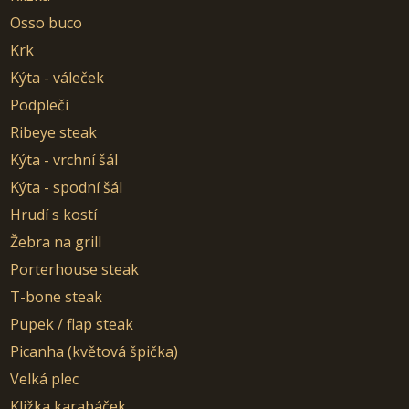
Osso buco
Krk
Kýta - váleček
Podplečí
Ribeye steak
Kýta - vrchní šál
Kýta - spodní šál
Hrudí s kostí
Žebra na grill
Porterhouse steak
T-bone steak
Pupek / flap steak
Picanha (květová špička)
Velká plec
Kližka karabáček