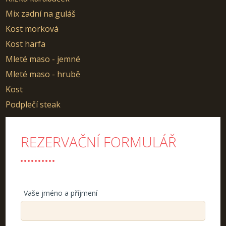
Mix zadní na guláš
Kost morková
Kost harfa
Mleté maso - jemné
Mleté maso - hrubě
Kost
Podplečí steak
REZERVAČNÍ FORMULÁŘ
Vaše jméno a příjmení