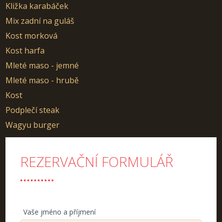
Kližka karabáček
Mix zadní na guláš
Kost morková
Kost harfa
Mleté maso - jemné
Mleté maso - hrubě
Kost
Podplečí steak
Wagyu burger
REZERVAČNÍ FORMULÁŘ
Vaše jméno a příjmení